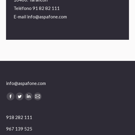
Teléfono
91 82 82 111
E-mail
info@aspafone.com
info@aspafone.com
Encuéntranos en:
Facebook
Twitter
Linkedin
Mail
918 282 111
967 139 525