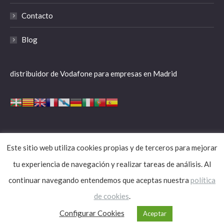
Contacto
Blog
distribuidor de Vodafone para empresas en Madrid
Este sitio web utiliza cookies propias y de terceros para mejorar
aspafone.com
tu experiencia de navegación y realizar tareas de análisis. Al
Aviso legal
|
Política de cookies
|
Política de privacidad
| © aspafone
continuar navegando entendemos que aceptas nuestra
política
de cookies
.
Configurar Cookies
Aceptar