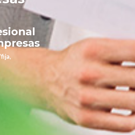
esional
mpresas
fija,