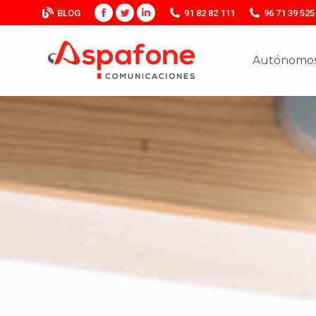
BLOG
91 82 82 111
96 71 39 525
Facebook
Twitter
Linkedin
Autónomos
Autónomos