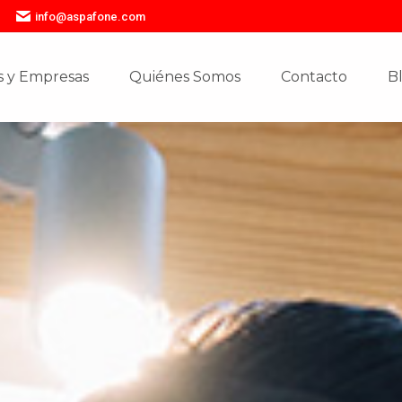
info@aspafone.com
 y Empresas
Quiénes Somos
Contacto
B
 y Empresas
Quiénes Somos
Contacto
B