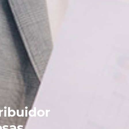
ibuidor
esas