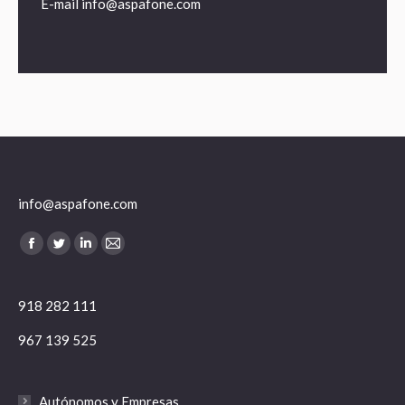
E-mail
info@aspafone.com
info@aspafone.com
Encuéntranos en:
Facebook
Twitter
Linkedin
Mail
918 282 111
967 139 525
Autónomos y Empresas