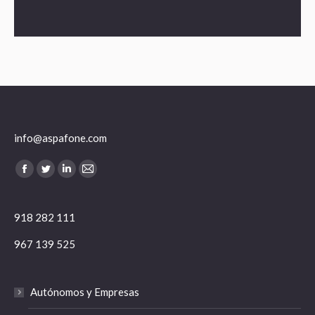
info@aspafone.com
Encuéntranos en:
Facebook
Twitter
Linkedin
Mail
918 282 111
967 139 525
Autónomos y Empresas