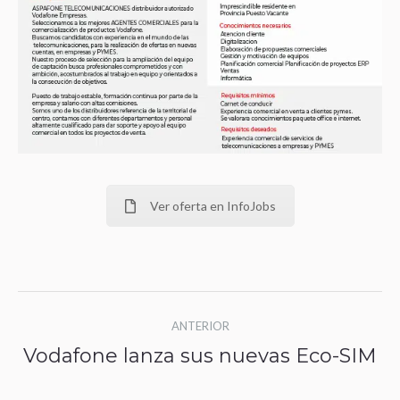
Ver oferta en InfoJobs
Navegación
ANTERIOR
entre
Vodafone lanza sus nuevas Eco-SIM
Publicación
publicaciones
anterior: