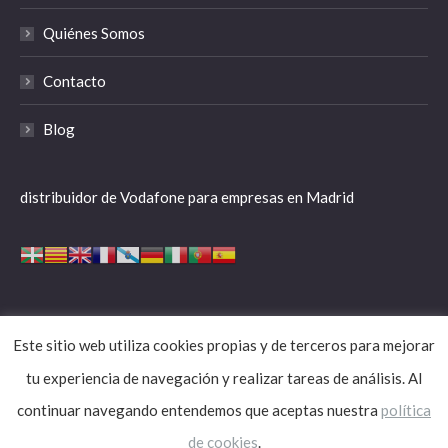
Quiénes Somos
Contacto
Blog
distribuidor de Vodafone para empresas en Madrid
Este sitio web utiliza cookies propias y de terceros para mejorar
aspafone.com
tu experiencia de navegación y realizar tareas de análisis. Al
Aviso legal
|
Política de cookies
|
Política de privacidad
| © aspafone
continuar navegando entendemos que aceptas nuestra
política
de cookies
.