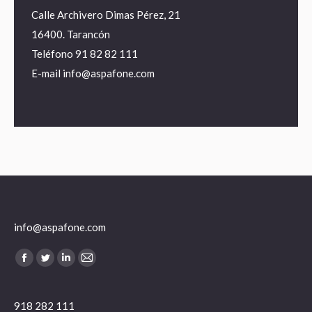
Calle Archivero Dimas Pérez, 21
16400. Tarancón
Teléfono
91 82 82 111
E-mail
info@aspafone.com
info@aspafone.com
Encuéntranos en:
Facebook
Twitter
Linkedin
Mail
918 282 111