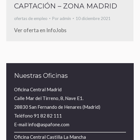
CAPTACIÓN – ZONA MADRID
ofertas de empleo
Por
admin
10 diciembre 2021
Ver oferta en InfoJobs
Nuestras Oficinas
Oficina Central Madrid
Calle Mar del Tirreno, 8, Nave E1.
28830 San Fernando de Henares (Madrid)
Teléfono
91 82 82 111
E-mail
info@aspafone.com
Oficina Central Castilla La Mancha