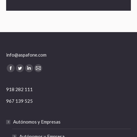
info@aspafone.com
Encuéntranos en:
Facebook
Twitter
Linkedin
Mail
918 282 111
967 139 525
Autónomos y Empresas
Autónomos y Empresa