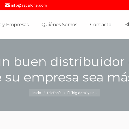
info@aspafone.com
 y Empresas
Quiénes Somos
Contacto
B
 y Empresas
Quiénes Somos
Contacto
B
 un buen distribuido
e su empresa sea más
Estás aquí:
Inicio
telefonía
El ‘big data’ y un…