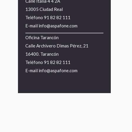
Calle Italia 4 4 2A
13005 Ciudad Real
Teléfono
91 82 82 111
E-mail
info@aspafone.com
Oficina Tarancón
Calle Archivero Dimas Pérez, 21
16400. Tarancón
Teléfono
91 82 82 111
E-mail
info@aspafone.com