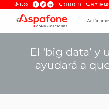
BLOG
91 82 82 111
96 71 39 525
Facebook
Twitter
Linkedin
Autónomos
Autónomos
El ‘big data’ y
ayudará a qu