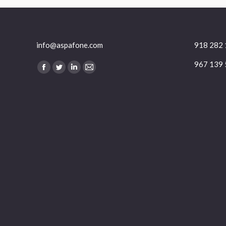
info@aspafone.com
918 282 
967 139 
Encuéntranos en:
Facebook
Twitter
Linkedin
Mail