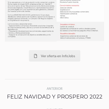
Ver oferta en InfoJobs
Navegación
ANTERIOR
entre
FELIZ NAVIDAD Y PROSPERO 2022
Publicación
publicaciones
anterior: