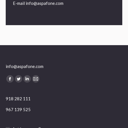
E-mail
info@aspafone.com
info@aspafone.com
Encuéntranos en:
Facebook
Twitter
Linkedin
Mail
918 282 111
967 139 525