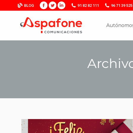
BLOG
91 82 82 111
96 71 39 525
Facebook
Twitter
Linkedin
Autónomos
Autónomos
Archivo