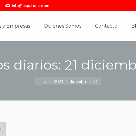
info@aspafone.com
 y Empresas
Quiénes Somos
Contacto
B
 y Empresas
Quiénes Somos
Contacto
B
s diarios:
21 diciemb
Estás aquí:
Inicio
2021
diciembre
21