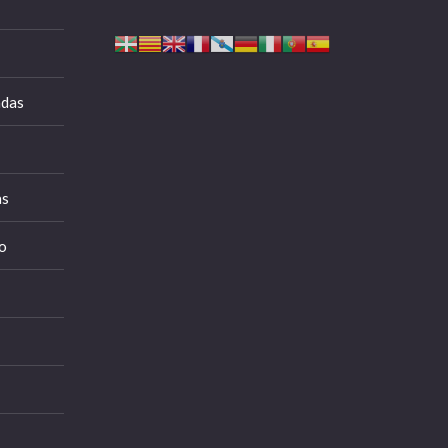
adas
as
o