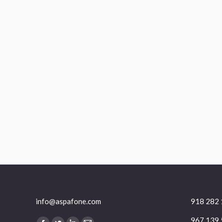
info@aspafone.com
918 282 
967 139 