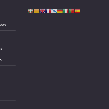
adas
as
o