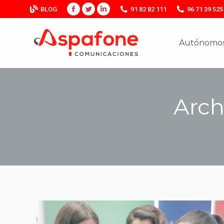
BLOG
91 82 82 111
96 71 39 525
Facebook
Twitter
Linkedin
Autónomos
Autónomos
Arch