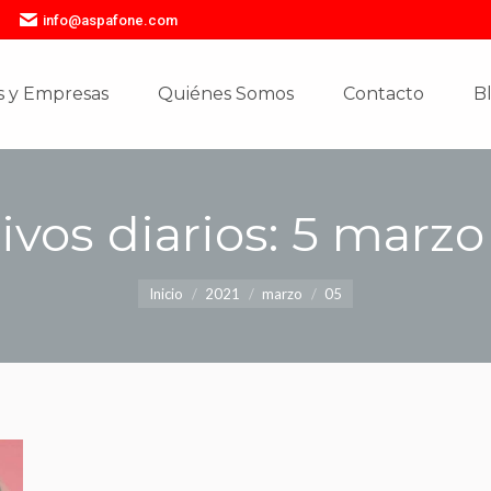
info@aspafone.com
 y Empresas
Quiénes Somos
Contacto
B
 y Empresas
Quiénes Somos
Contacto
B
ivos diarios:
5 marzo
Estás aquí:
Inicio
2021
marzo
05