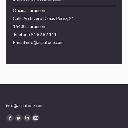
Oficina Tarancón
Calle Archivero Dimas Pérez, 21
16400. Tarancón
Teléfono
91 82 82 111
E-mail
info@aspafone.com
info@aspafone.com
Encuéntranos en:
Facebook
Twitter
Linkedin
Mail