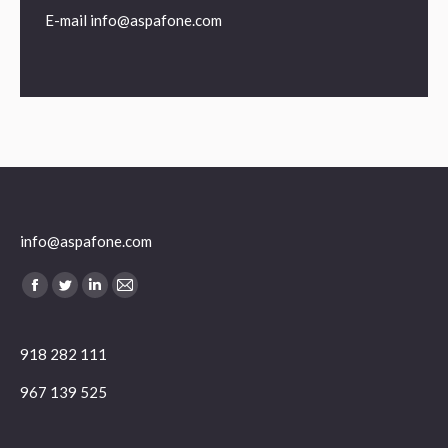
E-mail
info@aspafone.com
info@aspafone.com
Encuéntranos en:
Facebook
Twitter
Linkedin
Mail
918 282 111
967 139 525